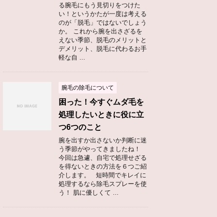
る腕毛にもう見切りをつけた
い！というかたが一度は考える
のが「脱毛」ではないでしょう
か。 これから腕を出さざるを
えない季節、脱毛のメリットと
デメリット、脱毛に代わるお手
軽な自 ...
腕毛の除毛について
困った！今すぐムダ毛を
処理したいときに役に立
つ6つのこと
腕を出すか出さないか判断に迷
う季節がやってきましたね！
今回は急遽、自宅で処理せざる
を得ないときの方法を６つご紹
介します。 短時間でキレイに
処理するなら除毛スプレーを使
う！ 肌に優しくて ...