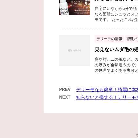
自宅にいながら5分で脱
なる箇所にシュッとス
モです。 たったこれだけ
デリーモの情報
腕毛
見えないムダ毛の
肩や肘、二の腕など、カ
の厚みが全然違うので、
の処理でよくある失敗とそ
PREV
デリーモなら簡単！綺麗に本
NEXT
知らないと損する！デリーモ