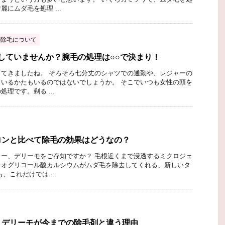
にムダ毛を処理 ...
の除毛について
していませんか？腕毛の処理は○○で決まり！
てきましたね。 そろそろ七分丈のシャツでの通勤や、レジャーの
いるかたもいるのではないでしょうか。 そこでいつも女性の頭を
理です。剃る ...
ロンと比べて除毛の効果はどうなの？
ー、デリーモをご存知ですか？ 毛根近くまで浸透するミクロジェ
チオグリコール酸カルシウムがムダ毛を除去してくれる、新しいタ
、これだけでは ...
！デリーモが今までの除毛剤と違う理由