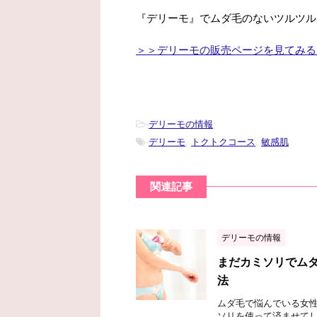
『デリーモ』でムダ毛のないツルツル
＞＞デリーモの販売ページを見てみる
-
デリーモの情報
-
デリーモ
,
トクトクコース
,
敏感肌
関連記事
デリーモの情報
まだカミソリでム
法
ムダ毛で悩んでいる女
ソリを使って済ませてし