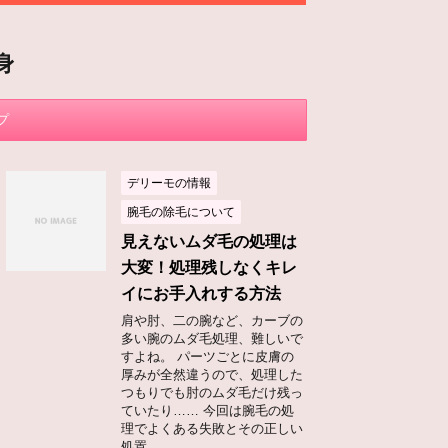
身
プ
デリーモの情報
腕毛の除毛について
見えないムダ毛の処理は
大変！処理残しなくキレ
イにお手入れする方法
肩や肘、二の腕など、カーブの
多い腕のムダ毛処理、難しいで
すよね。 パーツごとに皮膚の
厚みが全然違うので、処理した
つもりでも肘のムダ毛だけ残っ
ていたり…… 今回は腕毛の処
理でよくある失敗とその正しい
処置 ...