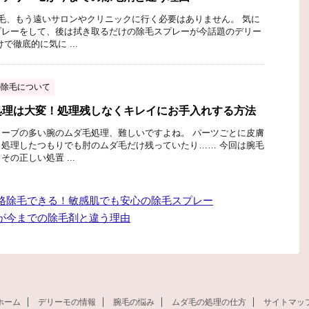
毛、もう遠いサロンやクリニックに行く必要はありません。 気に
プレーをして、後は拭き取るだけの除毛スプレーが今話題のデリー
で徹底的に気に ...
の除毛について
処理は大変！処理残しなくキレイにお手入れする方法
ーブの多い腕のムダ毛処理、難しいですよね。 パーツごとに皮膚
処理したつもりでも肘のムダ毛だけ残っていたり…… 今回は腕毛
の正しい処置 ...
格除毛できる！敏感肌でも安心の除毛スプレー
が今までの除毛剤と違う理由
ホーム
デリーモの情報
腕毛の悩み
ムダ毛の処理の仕方
サイトマッ